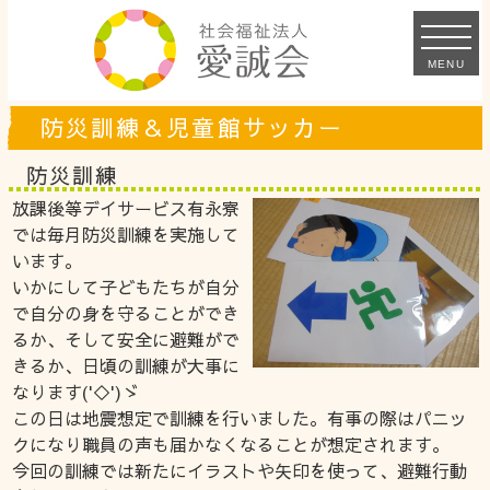
MENU
防災訓練＆児童館サッカー
防災訓練
放課後等デイサービス有永寮
では毎月防災訓練を実施して
います。
いかにして子どもたちが自分
で自分の身を守ることができ
るか、そして安全に避難がで
きるか、日頃の訓練が大事に
なります('◇')ゞ
この日は地震想定で訓練を行いました。有事の際はパニッ
クになり職員の声も届かなくなることが想定されます。
今回の訓練では新たにイラストや矢印を使って、避難行動