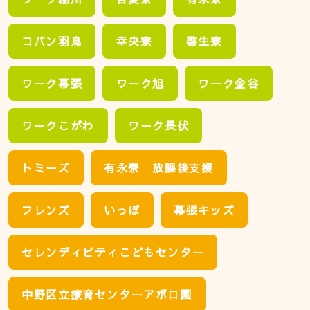
コパン羽鳥
幸央寮
啓生寮
ワーク幕張
ワーク旭
ワーク金谷
ワークこがわ
ワーク長伏
トミーズ
有永寮 放課後支援
フレンズ
いっぽ
幕張キッズ
セレンディピティこどもセンター
中野区立療育センターアポロ園